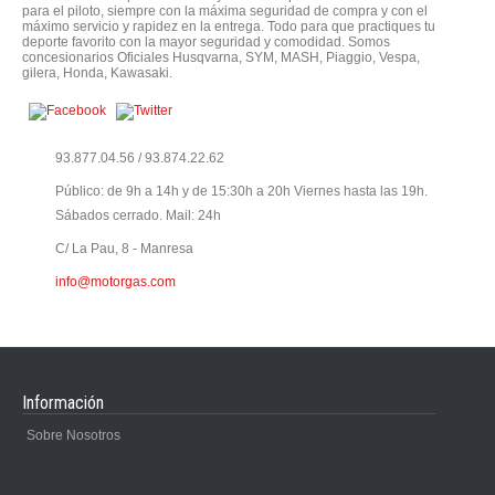
para el piloto, siempre con la máxima seguridad de compra y con el
máximo servicio y rapidez en la entrega. Todo para que practiques tu
deporte favorito con la mayor seguridad y comodidad. Somos
concesionarios Oficiales Husqvarna, SYM, MASH, Piaggio, Vespa,
gilera, Honda, Kawasaki.
93.877.04.56 / 93.874.22.62
Público: de 9h a 14h y de 15:30h a 20h Viernes hasta las 19h.
Sábados cerrado. Mail: 24h
C/ La Pau, 8 - Manresa
info@motorgas.com
Información
Sobre Nosotros