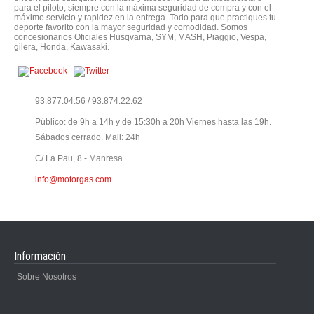
para el piloto, siempre con la máxima seguridad de compra y con el
máximo servicio y rapidez en la entrega. Todo para que practiques tu
deporte favorito con la mayor seguridad y comodidad. Somos
concesionarios Oficiales Husqvarna, SYM, MASH, Piaggio, Vespa,
gilera, Honda, Kawasaki.
93.877.04.56 / 93.874.22.62
Público: de 9h a 14h y de 15:30h a 20h Viernes hasta las 19h.
Sábados cerrado. Mail: 24h
C/ La Pau, 8 - Manresa
info@motorgas.com
Información
Sobre Nosotros