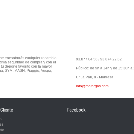
line encontrarás cualquier recambio
93.877.04.56 / 93.874.22.62
máxima seguridad de compra y con el
tu deporte favorito con la mayor
Público: de 9h a 14h y de 15:30h a
na, SYM, MASH, Piaggio, Vespa,
C/ La Pau, 8 - Manresa
info@motorgas.com
 Cliente
Facebook
s
es
tio