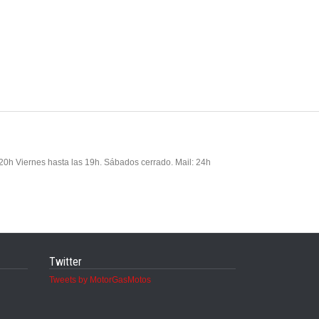
 20h Viernes hasta las 19h. Sábados cerrado. Mail: 24h
Twitter
Tweets by MotorGasMotos