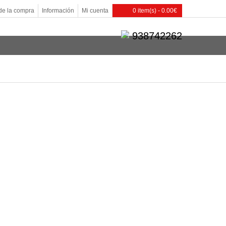
de la compra
Información
Mi cuenta
0 item(s) - 0.00€
938742262