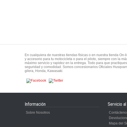
En cualquiera de nuestras tiendas físicas o en nuestra tienda On-
y accesorio para tu motocicleta o para el piloto, siempre con la 
máximo servicio y rapidez en la entrega. Todo para que practiques 
seguridad y comodidad. Somos concesionarios Oficiales Husqvar
gilera, Honda, Kawasaki.
Información
Servicio al
Sobre Nosotros
Contácteno
Devolucion
Mapa del Si